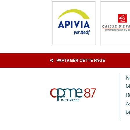
PARTAGER CETTE PAGE
N
M
B
A
M