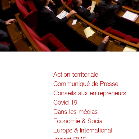
Action territoriale
Communiqué de Presse
Conseils aux entrepreneurs
Covid 19
Dans les médias
Economie & Social
Europe & International